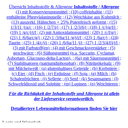
Übersicht Inhaltsstoffe & Allergene
Inhaltsstoffe / Allergene
(1) mit Konservierungsmittel ; (10) coffeinhaltig ; (11)
enthälteine Phenylalaninquelle ; (12) Weichkäse aus Kuhmilch ;
(13) auszerkl. Hähnchen + 25% Putenfeisch geformt ; (15)
1/3/11 /j/a/c ; (16) 1 /2/7/i/j ; (17) 1 /2/3/6/j ; (18) 1 /c/j/g/f/i ;
(19) 1 /g/c/j/i/f ; (2) mit Antioxidationsmittel ; (20) 1 /c/f/g/j ;
(21) 1 /6/6a/c/g/j ; (22) 1 /3/6a/11 /g/j/i/f ; (23) 1 /6a/c/j ; (24)
Taurin ; (25) 1 /4/c/j/i ; (26) 1 /6/6a/11 /j/i ; (27) 1 /2/3/4/f/i/j/l ;
(3) mit Farbstoff(en) ; (4) mit Geschmacksverstärker ; (5)
geschwärzt ; (6) Süßungsmittel (n.a. Saccarin, Cyclamat,
Asbortam, Glucouno-delta-Lacton), ; (6a) mit Säuerungsmittel ;
(7) Stabilisatoren (natriumdiphosphat) ; (8) Nitritpökelsalz ; (9)
mit Milcheiweiß ; (a) glutenhaltiges Getreide ; (b) Krebstiere ;
(c) Eier ; (d) Fisch ; (e) Erdnüsse ; (f) Soja ; (g) Milch ; (h)
Schalenfrüchten ; (i) Sellerie ; (j) Senf ; (k) Sesamsamen ; (l)
Schwefeldioxid und Sulphite ; (m) Lupinen ; (n) Weichtieren ;
Für die Richtigkeit der Inhaltsstoffe und Allergene ist allein
der Lieferservice verantwortlich.
Detailiertere Lebensmittelinformationen finden Sie hier
Login und Warenkob