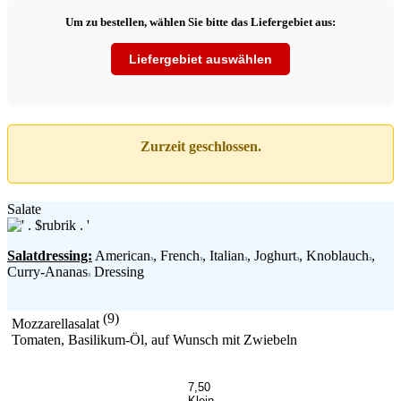
Um zu bestellen, wählen Sie bitte das Liefergebiet aus:
Liefergebiet auswählen
Zurzeit geschlossen.
Salate
Salatdressing:
American
, French
, Italian
, Joghurt
, Knoblauch
,
3
3
3
3
3
Curry-Ananas
Dressing
3
(9)
Mozzarellasalat
Tomaten, Basilikum-Öl, auf Wunsch mit Zwiebeln
7,50
Klein