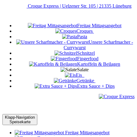
Croque Express | Uelzener Str. 105 | 21335 Lüneburg
Freitag Mittagsangebot
Croques
Pasta
Unsere Scharfmacher -
Currywurst
Schnitzel
Fingerfood
Kartoffeln & Beilagen
Salate
Eis
Getränke
Extra Sauce + Dips
Klapp-Navigation
Speisekarte
Freitag Mittagsangebot