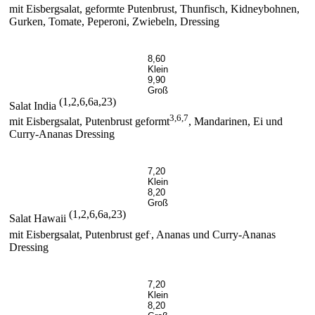
mit Eisbergsalat, geformte Putenbrust, Thunfisch, Kidneybohnen,
Gurken, Tomate, Peperoni, Zwiebeln, Dressing
8,60
Klein
9,90
Groß
(1,2,6,6a,23)
Salat India
3,6,7
mit Eisbergsalat, Putenbrust geformt
, Mandarinen, Ei und
Curry-Ananas Dressing
7,20
Klein
8,20
Groß
(1,2,6,6a,23)
Salat Hawaii
.
mit Eisbergsalat, Putenbrust gef
, Ananas und Curry-Ananas
Dressing
7,20
Klein
8,20