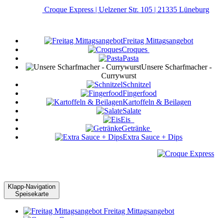
Croque Express | Uelzener Str. 105 | 21335 Lüneburg
Freitag Mittagsangebot
Croques
Pasta
Unsere Scharfmacher -
Currywurst
Schnitzel
Fingerfood
Kartoffeln & Beilagen
Salate
Eis
Getränke
Extra Sauce + Dips
Klapp-Navigation
Speisekarte
Freitag Mittagsangebot