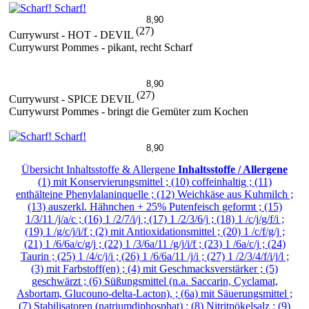
Scharf!
8,90
(27)
Currywurst - HOT - DEVIL
Currywurst Pommes - pikant, recht Scharf
8,90
(27)
Currywurst - SPICE DEVIL
Currywurst Pommes - bringt die Gemüter zum Kochen
Scharf!
8,90
Übersicht Inhaltsstoffe & Allergene
Inhaltsstoffe / Allergene
(1) mit Konservierungsmittel ; (10) coffeinhaltig ; (11)
enthälteine Phenylalaninquelle ; (12) Weichkäse aus Kuhmilch ;
(13) auszerkl. Hähnchen + 25% Putenfeisch geformt ; (15)
1/3/11 /j/a/c ; (16) 1 /2/7/i/j ; (17) 1 /2/3/6/j ; (18) 1 /c/j/g/f/i ;
(19) 1 /g/c/j/i/f ; (2) mit Antioxidationsmittel ; (20) 1 /c/f/g/j ;
(21) 1 /6/6a/c/g/j ; (22) 1 /3/6a/11 /g/j/i/f ; (23) 1 /6a/c/j ; (24)
Taurin ; (25) 1 /4/c/j/i ; (26) 1 /6/6a/11 /j/i ; (27) 1 /2/3/4/f/i/j/l ;
(3) mit Farbstoff(en) ; (4) mit Geschmacksverstärker ; (5)
geschwärzt ; (6) Süßungsmittel (n.a. Saccarin, Cyclamat,
Asbortam, Glucouno-delta-Lacton), ; (6a) mit Säuerungsmittel ;
(7) Stabilisatoren (natriumdiphosphat) ; (8) Nitritpökelsalz ; (9)