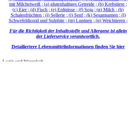
mit Milcheiweiß ; (a) glutenhaltiges Getreide ; (b) Krebstiere ;
(c) Eier ; (d) Fisch ; (e) Erdnüsse ; (f) Soja ; (g) Milch ; (h)
Schalenfrüchten ; (i) Sellerie ; (j) Senf ; (k) Sesamsamen ; (l)
Schwefeldioxid und Sulphite ; (m) Lupinen ; (n) Weichtieren ;
Für die Richtigkeit der Inhaltsstoffe und Allergene ist allein
der Lieferservice verantwortlich.
Detailiertere Lebensmittelinformationen finden Sie hier
Login und Warenkob
E-Mail:
Passwort: (
Vergessen?
)
oder hier
neu anmelden
!
Mein Warenkorb
Einige Artikel wie Getränke, Desserts
und Angebote zählen eventuell nicht zum Mindestbestellwert.
*für die Bestellung notwendige Auswahl